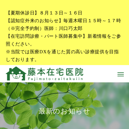
【夏期休診日】８月１３日～１６日
【認知症外来のお知らせ】毎週木曜日１５時～１７時
（※完全予約制）医師：川口巧太郎
【在宅訪問診療・パート医師募集中】新着情報をご参
照ください。
※当院では医療DXを通じた質の高い診療提供を目指
しております。
最新のお知らせ