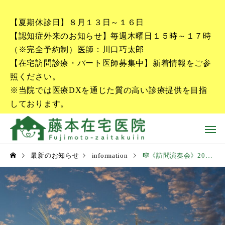
【夏期休診日】８月１３日～１６日
【認知症外来のお知らせ】毎週木曜日１５時～１７時
（※完全予約制）医師：川口巧太郎
【在宅訪問診療・パート医師募集中】新着情報をご参
照ください。
※当院では医療DXを通じた質の高い診療提供を目指
しております。
最新のお知らせ
information
🎼《訪問演奏会》2024年10月11日に訪問演奏に行ってきました。