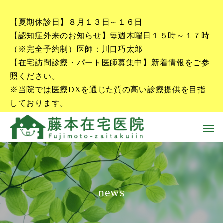
【夏期休診日】８月１３日～１６日
【認知症外来のお知らせ】毎週木曜日１５時～１７時
（※完全予約制）医師：川口巧太郎
【在宅訪問診療・パート医師募集中】新着情報をご参
照ください。
※当院では医療DXを通じた質の高い診療提供を目指
しております。
news